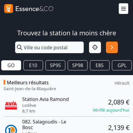
Trouvez la station la moins chère
GO
E10
SP95
SP98
E85
GPL
Meilleurs résultats
Hérault
Saint-Jean-de-la-Blaquière
Station Avia Ramond
2,089 €
Lodève
Vérifié aujourd'hui
8,7 km
082. Salagoudis - Le
2,139 €
Bosc