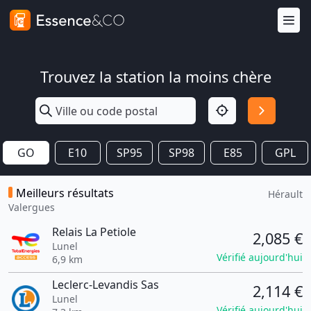
Trouvez la station la moins chère
GO
E10
SP95
SP98
E85
GPL
Meilleurs résultats
Hérault
Valergues
Relais La Petiole
2,085 €
Lunel
Vérifié aujourd'hui
6,9 km
Leclerc-Levandis Sas
2,114 €
Lunel
Vérifié aujourd'hui