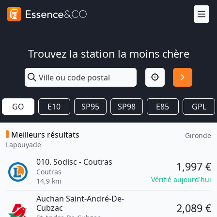
Trouvez la station la moins chère
GO
E10
SP95
SP98
E85
GPL
Meilleurs résultats
Gironde
Lapouyade
010. Sodisc - Coutras
1,997 €
Coutras
Vérifié aujourd'hui
14,9 km
Auchan Saint-André-De-
2,089 €
Cubzac