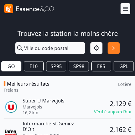
Trouvez la station la moins chère
GO
E10
SP95
SP98
E85
GPL
Meilleurs résultats
Lozère
Trélans
Super U Marvejols
2,129 €
Marvejols
Vérifié aujourd'hui
16,2 km
Intermarche St-Geniez
2,162 €
D'Olt