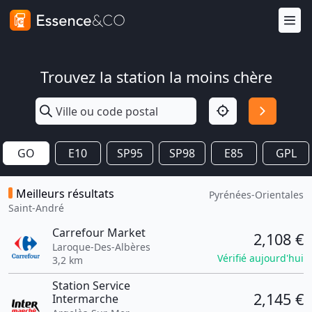
Trouvez la station la moins chère
GO
E10
SP95
SP98
E85
GPL
Meilleurs résultats
Pyrénées-Orientales
Saint-André
Carrefour Market
2,108 €
Laroque-Des-Albères
Vérifié aujourd'hui
3,2 km
Station Service
2,145 €
Intermarche