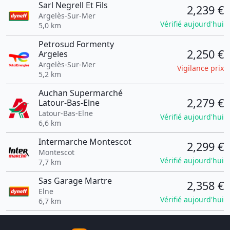
Sarl Negrell Et Fils
2,239 €
Argelès-Sur-Mer
Vérifié aujourd'hui
5,0 km
Petrosud Formenty
2,250 €
Argeles
Argelès-Sur-Mer
Vigilance prix
5,2 km
Auchan Supermarché
2,279 €
Latour-Bas-Elne
Latour-Bas-Elne
Vérifié aujourd'hui
6,6 km
Intermarche Montescot
2,299 €
Montescot
Vérifié aujourd'hui
7,7 km
Sas Garage Martre
2,358 €
Elne
Vérifié aujourd'hui
6,7 km