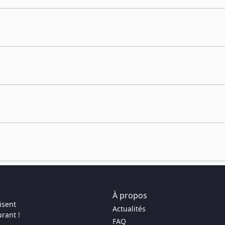
À propos
isent
Actualités
rant !
FAQ