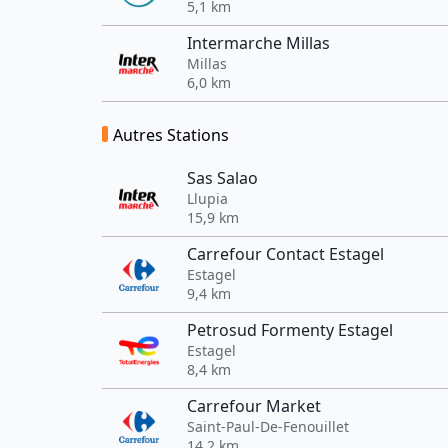
5,1 km
Intermarche Millas
Millas
6,0 km
Autres Stations
Sas Salao
Llupia
15,9 km
Carrefour Contact Estagel
Estagel
9,4 km
Petrosud Formenty Estagel
Estagel
8,4 km
Carrefour Market
Saint-Paul-De-Fenouillet
14,2 km