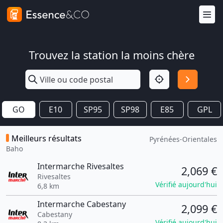
Trouvez la station la moins chère
GO
E10
SP95
SP98
E85
GPL
Meilleurs résultats
Pyrénées-Orientales
Baho
Intermarche Rivesaltes
2,069 €
Rivesaltes
Vérifié aujourd'hui
6,8 km
Intermarche Cabestany
2,099 €
Cabestany
Vérifié aujourd'hui