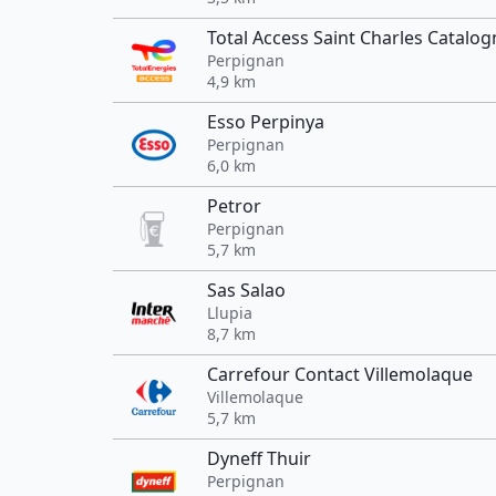
Total Access Saint Charles Catalo
Perpignan
4,9 km
Esso Perpinya
Perpignan
6,0 km
Petror
Perpignan
5,7 km
Sas Salao
Llupia
8,7 km
Carrefour Contact Villemolaque
Villemolaque
5,7 km
Dyneff Thuir
Perpignan