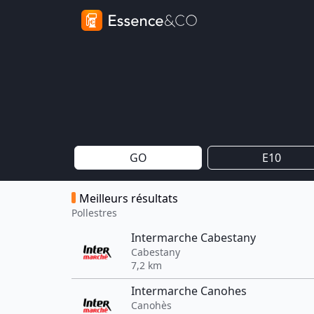
GO
E10
Meilleurs résultats
Pollestres
Intermarche Cabestany
Cabestany
7,2 km
Intermarche Canohes
Canohès