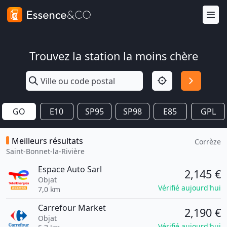
Trouvez la station la moins chère
GO
E10
SP95
SP98
E85
GPL
Meilleurs résultats
Corrèze
Saint-Bonnet-la-Rivière
Espace Auto Sarl
2,145 €
Objat
Vérifié aujourd'hui
7,0 km
Carrefour Market
2,190 €
Objat
Vérifié aujourd'hui