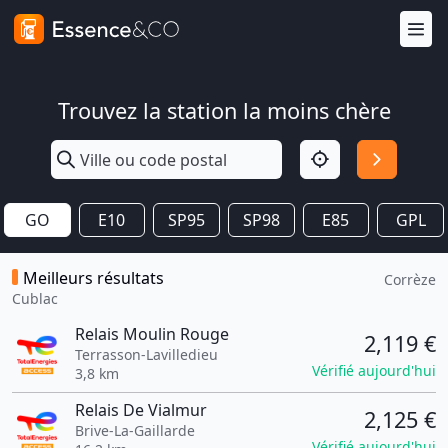
Trouvez la station la moins chère
GO
E10
SP95
SP98
E85
GPL
Meilleurs résultats
Corrèze
Cublac
Relais Moulin Rouge
2,119 €
Terrasson-Lavilledieu
Vérifié aujourd'hui
3,8 km
Relais De Vialmur
2,125 €
Brive-La-Gaillarde
Vérifié aujourd'hui