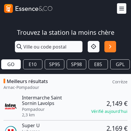
Trouvez la station la moins chère
GO
E10
SP95
SP98
E85
GPL
Meilleurs résultats
Corrèze
Arnac-Pompadour
Intermarche Saint
2,149 €
Sornin Lavolps
Pompadour
Vérifié aujourd'hui
2,3 km
Super U
2,169 €