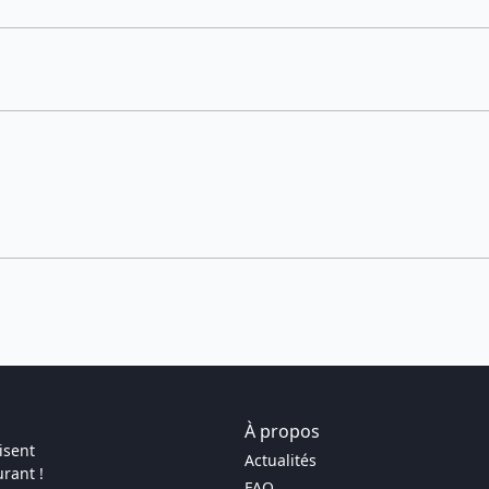
À propos
isent
Actualités
rant !
FAQ