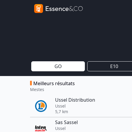
GO
E10
Meilleurs résultats
Mestes
Ussel Distribution
Ussel
5,7 km
Sas Sassel
Ussel