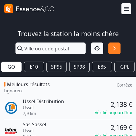
Trouvez la station la moins chère
GO
E10
SP95
SP98
E85
GPL
Meilleurs résultats
Corrèze
Lignareix
Ussel Distribution
2,138 €
Ussel
Vérifié aujourd'hui
7,9 km
Sas Sassel
2,169 €
Ussel
Vérifié aujourd'hui