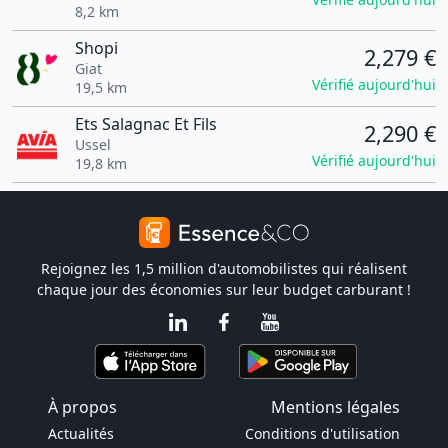
8,2 km
Shopi
2,279 €
Giat
Vérifié aujourd'hui
19,5 km
Ets Salagnac Et Fils
2,290 €
Ussel
Vérifié aujourd'hui
19,8 km
Rejoignez les 1,5 million d'automobilistes qui réalisent
chaque jour des économies sur leur budget carburant !
À propos
Mentions légales
Actualités
Conditions d'utilisation