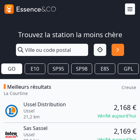
Trouvez la station la moins chère
GO
E10
SP95
SP98
E85
GPL
Meilleurs résultats
Creuse
La Courtine
Ussel Distribution
2,168 €
Ussel
Vérifié aujourd'hui
21,2 km
Sas Sassel
2,169 €
Ussel
Vérifié aujourd'hui