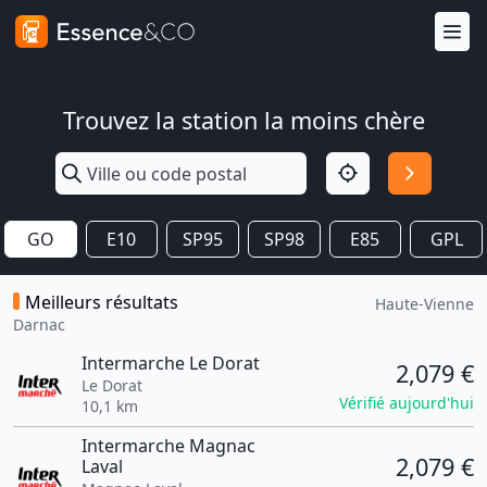
Trouvez la station la moins chère
GO
E10
SP95
SP98
E85
GPL
Meilleurs résultats
Haute-Vienne
Darnac
Intermarche Le Dorat
2,079 €
Le Dorat
Vérifié aujourd'hui
10,1 km
Intermarche Magnac
2,079 €
Laval