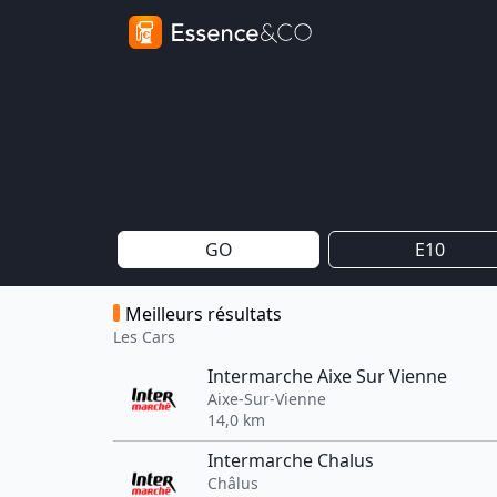
GO
E10
Meilleurs résultats
Les Cars
Intermarche Aixe Sur Vienne
Aixe-Sur-Vienne
14,0 km
Intermarche Chalus
Châlus