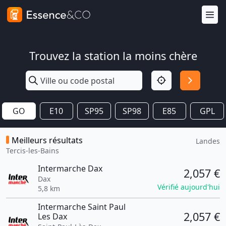
Trouvez la station la moins chère
GO
E10
SP95
SP98
E85
GPL
Meilleurs résultats
Landes
Tercis-les-Bains
Intermarche Dax
2,057 €
Dax
Vérifié aujourd'hui
5,8 km
Intermarche Saint Paul
2,057 €
Les Dax