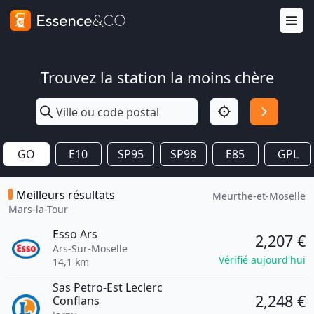
Trouvez la station la moins chère
GO
E10
SP95
SP98
E85
GPL
Meilleurs résultats
Meurthe-et-Moselle
Mars-la-Tour
Esso Ars
2,207 €
Ars-Sur-Moselle
Vérifié aujourd'hui
14,1 km
Sas Petro-Est Leclerc
2,248 €
Conflans