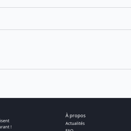
À propos
isent
Actualités
rant !
FAQ