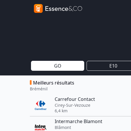
GO
E10
Meilleurs résultats
Bréménil
Carrefour Contact
Cirey-Sur-Vezouze
6,4 km
Intermarche Blamont
Blâmont