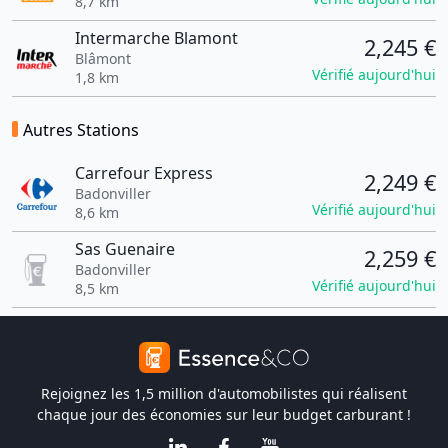
8,7 km
Intermarche Blamont
2,245 €
Blâmont
Vérifié aujourd'hui
1,8 km
Autres Stations
Carrefour Express
2,249 €
Badonviller
Vérifié aujourd'hui
8,6 km
Sas Guenaire
2,259 €
Badonviller
Vérifié aujourd'hui
8,5 km
Rejoignez les 1,5 million d'automobilistes qui réalisent
chaque jour des économies sur leur budget carburant !