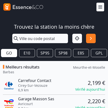
Trouvez la station la moins chère
GO
E10
SP95
SP98
E85
GPL
Meilleurs résultats
Meurthe-et-Moselle
Barbas
Carrefour Contact
2,199 €
Cirey-Sur-Vezouze
Vérifié aujourd'hui
6,9 km
Garage Masson Sas
2,220 €
Avricourt
Vérifié aujourd'hui