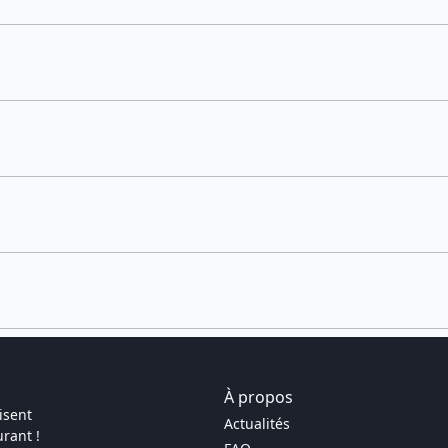
À propos
isent
Actualités
rant !