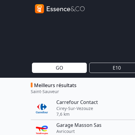
GO
E10
Meilleurs résultats
Saint-Sauveur
Carrefour Contact
Cirey-Sur-Vezouze
7,6 km
Garage Masson Sas
Avricourt