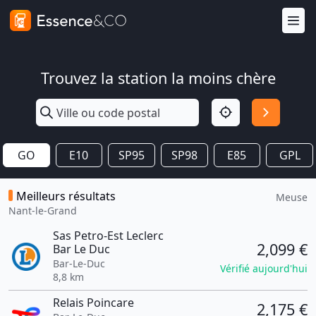
Trouvez la station la moins chère
GO
E10
SP95
SP98
E85
GPL
Meilleurs résultats
Meuse
Nant-le-Grand
Sas Petro-Est Leclerc
2,099 €
Bar Le Duc
Bar-Le-Duc
Vérifié aujourd'hui
8,8 km
Relais Poincare
2,175 €