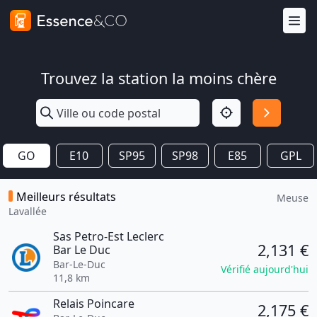
Trouvez la station la moins chère
GO
E10
SP95
SP98
E85
GPL
Meilleurs résultats
Meuse
Lavallée
Sas Petro-Est Leclerc
2,131 €
Bar Le Duc
Bar-Le-Duc
Vérifié aujourd'hui
11,8 km
Relais Poincare
2,175 €