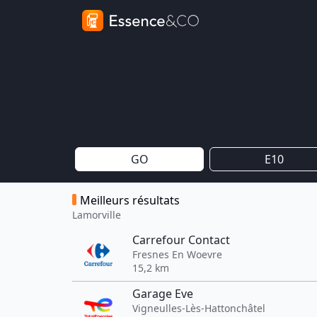
GO
E10
Meilleurs résultats
Lamorville
Carrefour Contact
Fresnes En Woevre
15,2 km
Garage Eve
Vigneulles-Lès-Hattonchâtel