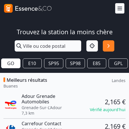
Trouvez la station la moins chère
GO
E10
SP95
SP98
E85
GPL
Meilleurs résultats
Landes
Buanes
Adour Grenade
2,165 €
Automobiles
Grenade-Sur-L'Adour
Vérifié aujourd'hui
7,3 km
Carrefour Contact
2,169 €