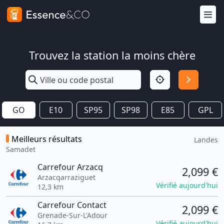
Trouvez la station la moins chère
GO
E10
SP95
SP98
E85
GPL
Meilleurs résultats
Landes
Samadet
Carrefour Arzacq
2,099 €
Arzacqarraziguet
Vérifié aujourd'hui
12,3 km
Carrefour Contact
2,099 €
Grenade-Sur-L'Adour
Vérifié aujourd'hui