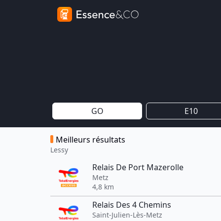
GO
E10
Meilleurs résultats
Lessy
Relais De Port Mazerolle
Metz
4,8 km
Relais Des 4 Chemins
Saint-Julien-Lès-Metz