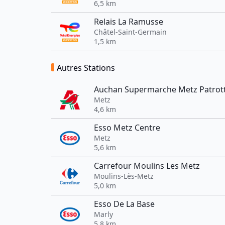
6,5 km
Relais La Ramusse
Châtel-Saint-Germain
1,5 km
Autres Stations
Auchan Supermarche Metz Patrot
Metz
4,6 km
Esso Metz Centre
Metz
5,6 km
Carrefour Moulins Les Metz
Moulins-Lès-Metz
5,0 km
Esso De La Base
Marly
5,8 km