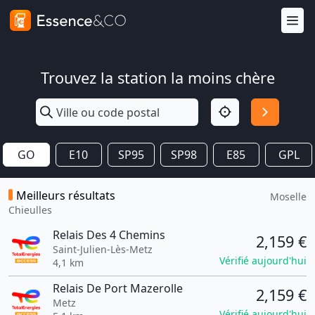
Trouvez la station la moins chère
GO
E10
SP95
SP98
E85
GPL
Meilleurs résultats
Moselle
Chieulles
Relais Des 4 Chemins
2,159 €
Saint-Julien-Lès-Metz
Vérifié aujourd'hui
4,1 km
Relais De Port Mazerolle
2,159 €
Metz
Vérifié aujourd'hui