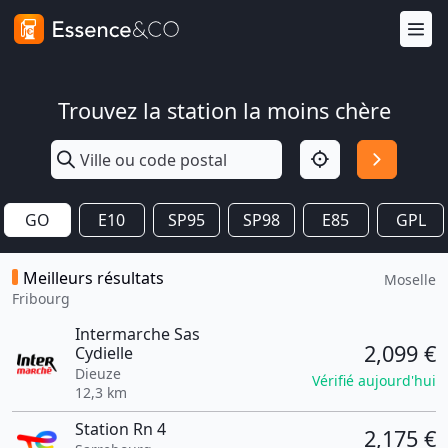
Trouvez la station la moins chère
GO
E10
SP95
SP98
E85
GPL
Meilleurs résultats
Moselle
Fribourg
Intermarche Sas
2,099 €
Cydielle
Dieuze
Vérifié aujourd'hui
12,3 km
Station Rn 4
2,175 €