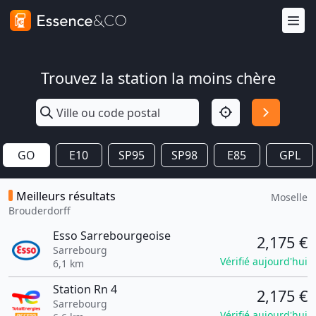
Trouvez la station la moins chère
GO
E10
SP95
SP98
E85
GPL
Meilleurs résultats
Moselle
Brouderdorff
Esso Sarrebourgeoise
2,175 €
Sarrebourg
Vérifié aujourd'hui
6,1 km
Station Rn 4
2,175 €
Sarrebourg
Vérifié aujourd'hui