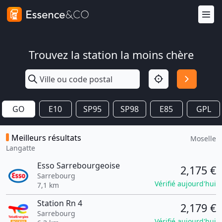
Trouvez la station la moins chère
GO
E10
SP95
SP98
E85
GPL
Meilleurs résultats
Moselle
Langatte
Esso Sarrebourgeoise
2,175 €
Sarrebourg
Vérifié aujourd'hui
7,1 km
Station Rn 4
2,179 €
Sarrebourg
Vérifié aujourd'hui