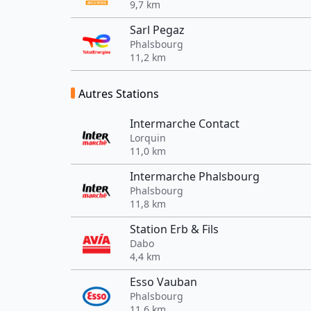
9,7 km
Sarl Pegaz
Phalsbourg
11,2 km
Autres Stations
Intermarche Contact
Lorquin
11,0 km
Intermarche Phalsbourg
Phalsbourg
11,8 km
Station Erb & Fils
Dabo
4,4 km
Esso Vauban
Phalsbourg
11,6 km