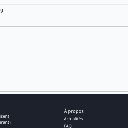
rg
À propos
isent
Actualités
rant !
FAQ