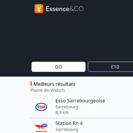
GO
E10
Meilleurs résultats
Plaine-de-Walsch
Esso Sarrebourgeoise
Sarrebourg
8,9 km
Station Rn 4
Sarrebourg