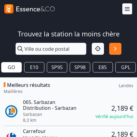
Trouvez la station la moins chère
GO
E10
SP95
SP98
E85
GPL
Meilleurs résultats
Landes
Maillères
065. Sarbazan
2,189 €
Distribution - Sarbazan
Sarbazan
Vérifié aujourd'hui
8,3 km
Carrefour
2,189 €