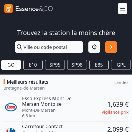
Trouvez la station la moins chère
GO
E10
SP95
SP98
E85
GPL
Meilleurs résultats
Landes
Bretagne-de-Marsan
Esso Express Mont De
1,639 €
Marsan Montoise
Mont-De-Marsan
Vigilance prix
6,8 km
Carrefour Contact
2,099 €