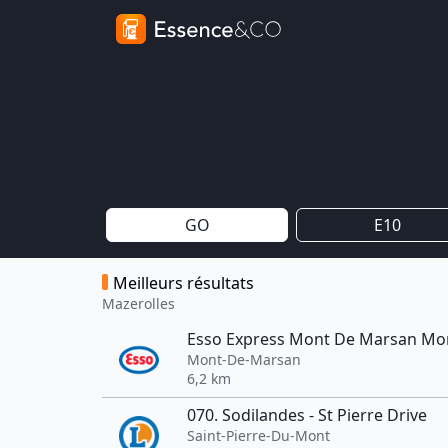
GO
E10
Meilleurs résultats
Mazerolles
Esso Express Mont De Marsan Mo
Mont-De-Marsan
6,2 km
070. Sodilandes - St Pierre Drive
Saint-Pierre-Du-Mont