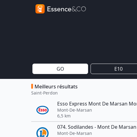
GO
E10
Meilleurs résultats
Saint-Perdon
Esso Express Mont De Marsan Mo
Mont-De-Marsan
6,5 km
074. Sodilandes - Mont De Marsan
Mont-De-Marsan