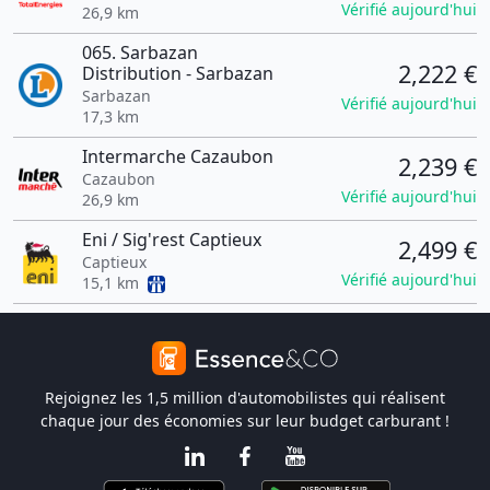
Vérifié aujourd'hui
26,9 km
065. Sarbazan
2,222 €
Distribution - Sarbazan
Sarbazan
Vérifié aujourd'hui
17,3 km
Intermarche Cazaubon
2,239 €
Cazaubon
Vérifié aujourd'hui
26,9 km
Eni / Sig'rest Captieux
2,499 €
Captieux
Vérifié aujourd'hui
15,1 km
Rejoignez les 1,5 million d'automobilistes qui réalisent
chaque jour des économies sur leur budget carburant !