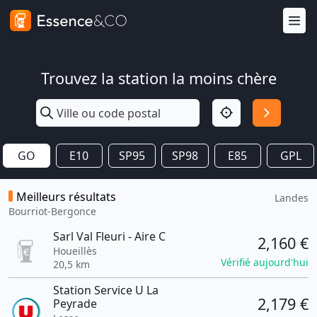
Trouvez la station la moins chère
GO
E10
SP95
SP98
E85
GPL
Meilleurs résultats
Landes
Bourriot-Bergonce
Sarl Val Fleuri - Aire C
2,160 €
Houeillès
Vérifié aujourd'hui
20,5 km
Station Service U La
2,179 €
Peyrade