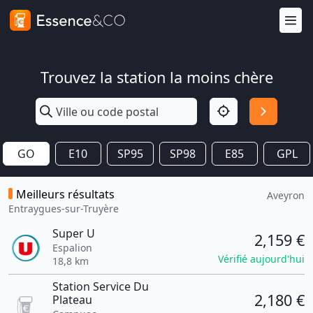
Trouvez la station la moins chère
GO
E10
SP95
SP98
E85
GPL
Meilleurs résultats
Aveyron
Entraygues-sur-Truyère
Super U
2,159 €
Espalion
Vérifié aujourd'hui
18,8 km
Station Service Du
2,180 €
Plateau