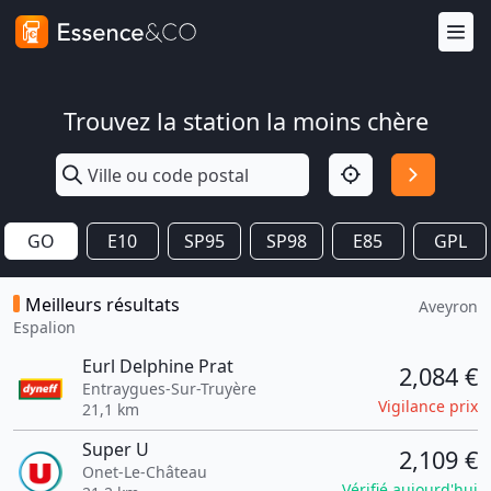
Trouvez la station la moins chère
GO
E10
SP95
SP98
E85
GPL
Meilleurs résultats
Aveyron
Espalion
Eurl Delphine Prat
2,084 €
Entraygues-Sur-Truyère
Vigilance prix
21,1 km
Super U
2,109 €
Onet-Le-Château
Vérifié aujourd'hui