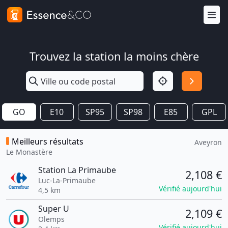
Trouvez la station la moins chère
GO
E10
SP95
SP98
E85
GPL
Meilleurs résultats
Aveyron
Le Monastère
Station La Primaube
2,108 €
Luc-La-Primaube
Vérifié aujourd'hui
4,5 km
Super U
2,109 €
Olemps
Vérifié aujourd'hui