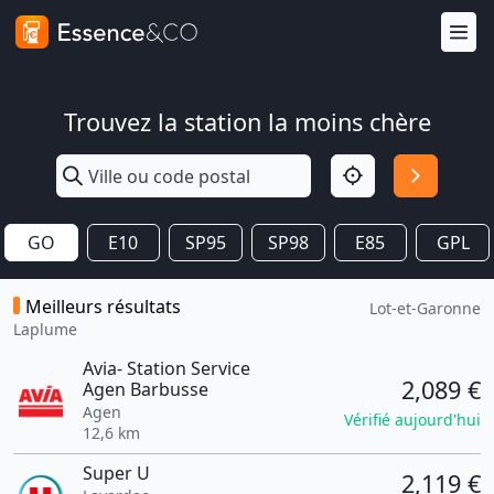
Trouvez la station la moins chère
GO
E10
SP95
SP98
E85
GPL
Meilleurs résultats
Lot-et-Garonne
Laplume
Avia- Station Service
2,089 €
Agen Barbusse
Agen
Vérifié aujourd'hui
12,6 km
Super U
2,119 €