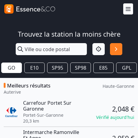
Trouvez la station la moins chère
GO
E10
SP95
SP98
E85
GPL
Meilleurs résultats
Haute-Garonne
Auterive
Carrefour Portet Sur
2,048 €
Garonne
Portet-Sur-Garonne
Vérifié aujourd'hui
20,3 km
Intermarche Ramonville