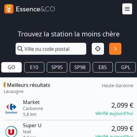
Trouvez la station la moins chère
GO
E10
SP95
SP98
E85
GPL
Meilleurs résultats
Haute-Garonne
Lacaugne
Market
2,099 €
Carbonne
Vérifié aujourd'hui
5,8 km
Super U
2,099 €
Noé
Vérifié aujourd'hui