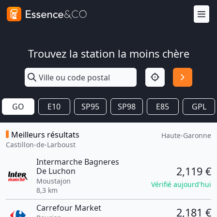
Trouvez la station la moins chère
GO
E10
SP95
SP98
E85
GPL
Meilleurs résultats
Haute-Garonne
Castillon-de-Larboust
Intermarche Bagneres
2,119 €
De Luchon
Moustajon
Vérifié aujourd'hui
8,3 km
Carrefour Market
2,181 €