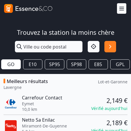
Trouvez la station la moins chère
GO
E10
SP95
SP98
E85
GPL
Meilleurs résultats
Lot-et-Garonne
Lavergne
Carrefour Contact
2,149 €
Eymet
Vérifié aujourd'hui
10,0 km
Netto Sa Enilac
2,189 €
Miramont-De-Guyenne
Vérifié aujourd'hui