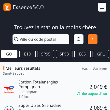
Trouvez la station la moins chère
GO
E10
SP95
SP98
E85
GPL
Meilleurs résultats
Haute-Garonne
Saint-Sauveur
Station Totalenergies
2,049 €
Pompignan
Pompignan
Vérifié aujourd'hui
9,4 km
Super U Sas Grenadine
2,089 €