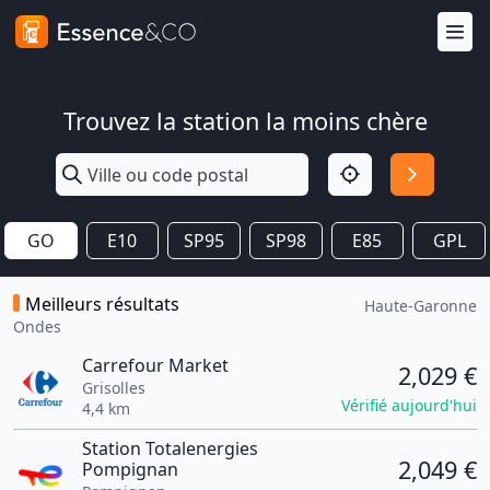
Trouvez la station la moins chère
GO
E10
SP95
SP98
E85
GPL
Meilleurs résultats
Haute-Garonne
Ondes
Carrefour Market
2,029 €
Grisolles
Vérifié aujourd'hui
4,4 km
Station Totalenergies
2,049 €
Pompignan