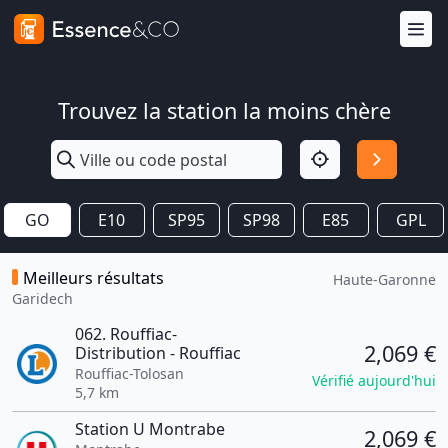
Trouvez la station la moins chère
GO
E10
SP95
SP98
E85
GPL
Meilleurs résultats
Haute-Garonne
Garidech
062. Rouffiac-
2,069 €
Distribution - Rouffiac
Rouffiac-Tolosan
Vérifié aujourd'hui
5,7 km
Station U Montrabe
2,069 €