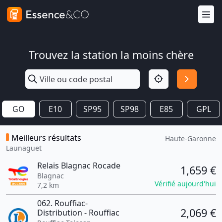
Trouvez la station la moins chère
GO
E10
SP95
SP98
E85
GPL
Meilleurs résultats
Haute-Garonne
Launaguet
Relais Blagnac Rocade
1,659 €
Blagnac
Vérifié aujourd'hui
7,2 km
062. Rouffiac-
2,069 €
Distribution - Rouffiac