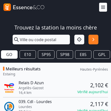
Trouvez la station la moins chère
GO
E10
SP95
SP98
E85
GPL
Meilleurs résultats
Hautes-Pyrénées
Estaing
Relais D Azun
2,102 €
Argelès-Gazost
Vérifié aujourd'hui
16,4 km
039. Cdl - Lourdes
2,117 €
Lourdes
Vérifié aujourd'hui